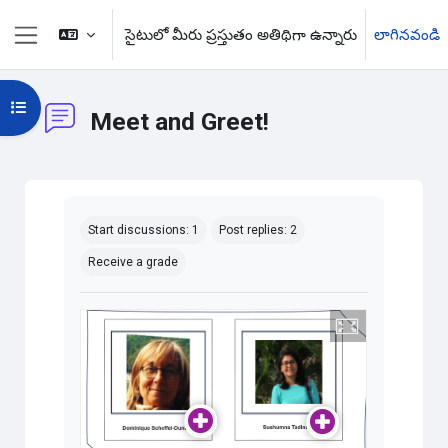
ప్రధాన కంటెంటుకు వెళ్ళు
సైటులో మీరు ప్రస్తుతం అతిథిగా ఉన్నారు
లాగినవండి
Side panel
Open course index
Meet and Greet!
పూర్తి అవసరాలను
Start discussions: 1
Post replies: 2
Receive a grade